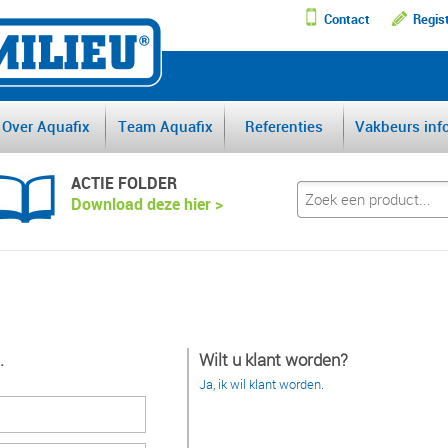
Contact
Regis
DE GROOTSTE AFSCHEI
Over Aquafix
Team Aquafix
Referenties
Vakbeurs inf
ACTIE FOLDER
Download deze hier >
.
Wilt u klant worden?
Ja, ik wil klant worden.