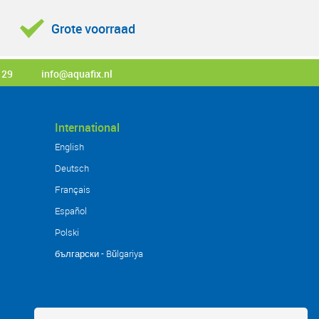
Grote voorraad
 29
info@aquafix.nl
International
English
Deutsch
Français
Español
Polski
български - Bŭlgariya