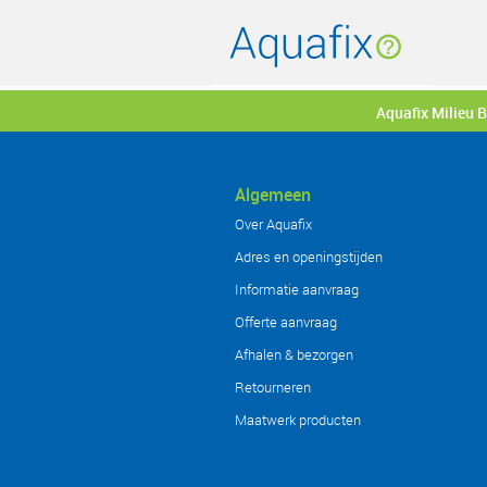
Aquafix Milieu 
Algemeen
Over Aquafix
Adres en openingstijden
Informatie aanvraag
Offerte aanvraag
Afhalen & bezorgen
Retourneren
Maatwerk producten