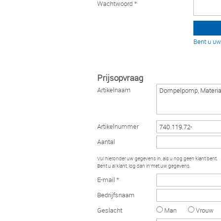
Wachtwoord *
Bent u u
Prijsopvraag
Artikelnaam
Artikelnummer
Aantal
Vul hieronder uw gegevens in, als u nog geen klant bent.
Bent u al klant, log dan in met uw gegevens.
E-mail *
Bedrijfsnaam
Geslacht
Man
Vrouw