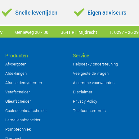
Snelle levertijden
Eigen adviseurs
BV
Genieweg 20 - 30
3641 RH Mijdrecht
T. 0297 - 26 29
Producten
Service
Afvoergoten
Helpdesk / ondersteuning
Afdekkingen
Veelgestelde vragen
Afscheidersystemen
Algemene voorwaarden
Vetafscheider
Disclaimer
Olieafscheider
Privacy Policy
Coalescentieafscheider
Telefoonnummers
Lamellenafscheider
Pomptechniek
Pompput