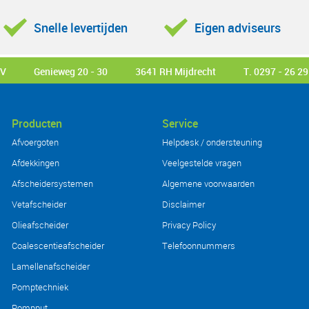
Snelle levertijden
Eigen adviseurs
BV
Genieweg 20 - 30
3641 RH Mijdrecht
T. 0297 - 26 29
Producten
Service
Afvoergoten
Helpdesk / ondersteuning
Afdekkingen
Veelgestelde vragen
Afscheidersystemen
Algemene voorwaarden
Vetafscheider
Disclaimer
Olieafscheider
Privacy Policy
Coalescentieafscheider
Telefoonnummers
Lamellenafscheider
Pomptechniek
Pompput