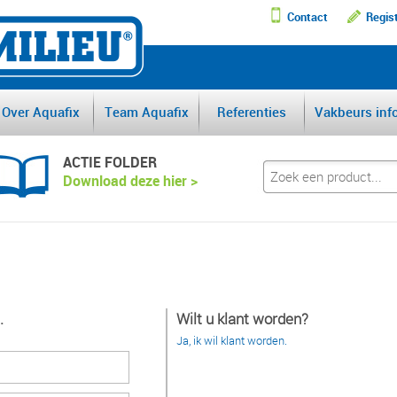
Contact
Regis
DE GROOTSTE AFSCHEI
Over Aquafix
Team Aquafix
Referenties
Vakbeurs inf
ACTIE FOLDER
Download deze hier >
.
Wilt u klant worden?
Ja, ik wil klant worden.