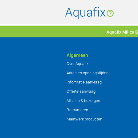
Aquafix Milieu 
Algemeen
Over Aquafix
Adres en openingstijden
Informatie aanvraag
Offerte aanvraag
Afhalen & bezorgen
Retourneren
Maatwerk producten