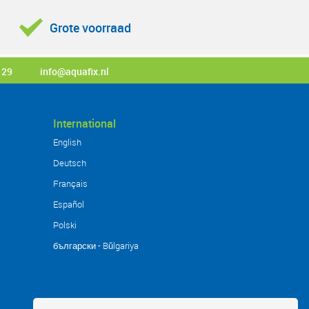
Grote voorraad
 29
info@aquafix.nl
International
English
Deutsch
Français
Español
Polski
български - Bŭlgariya