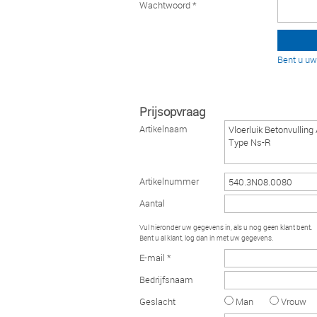
Wachtwoord *
Bent u u
Prijsopvraag
Artikelnaam
Artikelnummer
Aantal
Vul hieronder uw gegevens in, als u nog geen klant bent.
Bent u al klant, log dan in met uw gegevens.
E-mail *
Bedrijfsnaam
Geslacht
Man
Vrouw