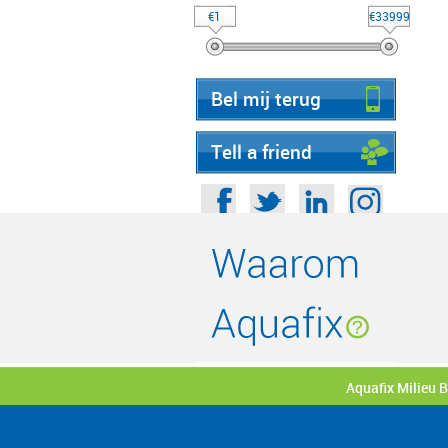
€1
€33999
Bel mij terug
Tell a friend
Aquafix Milieu 