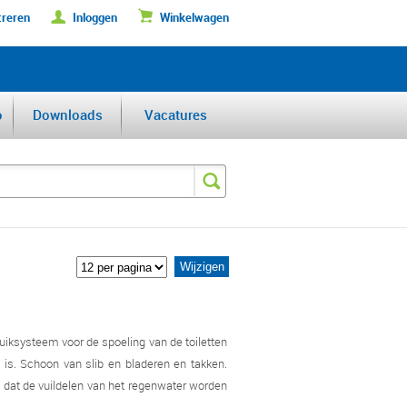
treren
Inloggen
Winkelwagen
DERFABRIKANT VAN DE BENELUX
o
Downloads
Vacatures
uiksysteem voor de spoeling van de toiletten
n is. Schoon van slib en bladeren en takken.
n dat de vuildelen van het regenwater worden