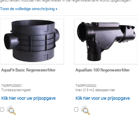
gescheiden voordat het regenwater in de regenwatertank wordt opgeslagen.
Toon de volledige omschrijving »
AquaFit Basic Regenwaterfilter
AquaRain 100 Regenwaterfilter
740RFS00001
740RFS00002
Tuinbesproeiingset
Max 213 m2 dakoppervlak
Klik hier voor uw prijsopgave
Klik hier voor uw prijsopgave