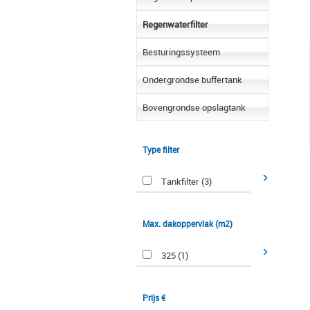
Regenwaterfilter
Besturingssysteem
Ondergrondse buffertank
Bovengrondse opslagtank
Type filter
Tankfilter (3)
Max. dakoppervlak (m2)
325 (1)
Prijs €