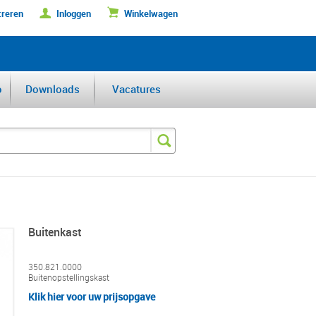
treren
Inloggen
Winkelwagen
DERFABRIKANT VAN DE BENELUX
o
Downloads
Vacatures
Buitenkast
350.821.0000
Buitenopstellingskast
Klik hier voor uw prijsopgave