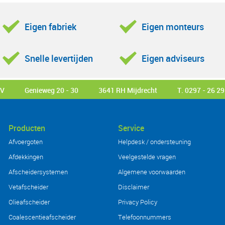
geplaatst. Door middel van deze multifunctionele bedieningsknop zijn de
Eigen fabriek
Eigen monteurs
• Instelbare niveaumeting pomp aan/uit
• Instelbare niveaumeting alarm aan/uit
• Instelbare nalooptijd pomp
Snelle levertijden
Eigen adviseurs
• Pompen switch (alleen bij HCON-25)
Het uitlezen van:
BV
Genieweg 20 - 30
3641 RH Mijdrecht
T. 0297 - 26 29
• Urenteller
• Ampèremeter
• Aantal starts van de pomp (pompen bij HCON-25)
Producten
Service
• Motorvermogen
Afvoergoten
Helpdesk / ondersteuning
• Foutmeldingen
Afdekkingen
Veelgestelde vragen
• Onderhoudsberichten
Afscheidersystemen
Algemene voorwaarden
De schakelkast is uitgevoerd met:
Vetafscheider
Disclaimer
• Intern akoestisch alarm
Olieafscheider
Privacy Policy
• Lamp voor bedrijf
Coalescentieafscheider
Telefoonnummers
• Lamp voor draairichting controle