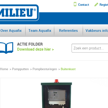
Contact
Regis
DE GROOTSTE AFSCHEI
Over Aquafix
Team Aquafix
Referenties
Vakbeurs inf
ACTIE FOLDER
Download deze hier >
Home
>
Pompputten
>
Pompbesturingen
>
Buitenkast