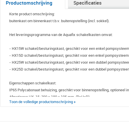
Productomschrijving
Specificaties
Korte product omschrijving:
buitenkast om binnenkast t.b.v. buitenopstelling (incl. sokkel).
Het leveringsprogramma van de Aquafix schakelkasten omvat:
- HX15W schakel/besturingskast, geschikt voor een enkel pompsysteem 
- HX15D schakel/besturingskast, geschikt voor een enkel pompsysteem 
- HX25W schakel/besturingskast, geschikt voor een dubbel pompsysteem
- HX25D schakel/besturingskast, geschikt voor een dubbel pompsysteem
Eigenschappen schakelkast:
IP65 Polycabonaat behuizing, geschikt voor binnenopstelling, optioneel in
Afmetingen HX-15: 290 x 180 x 105 mm. (BxHxD)
Toon de volledige productomschrijving »
Afmetingen HX-25: 320 x 300 x 120 mm. (BxHxD).:
Geschikt voor een temperatuur van -20 tot + 60ºC
Voorzien van een motorbeveiliging van maximaal 10,0 (A)
De schakelkast is voorzien van een LCD tekstdisplay waaronder een mult