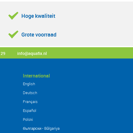
 onderstaande functies te bedienen:
Hoge kwaliteit
Grote voorraad
 29
info@aquafix.nl
International
English
Deutsch
Français
Español
Polski
български - Bŭlgariya